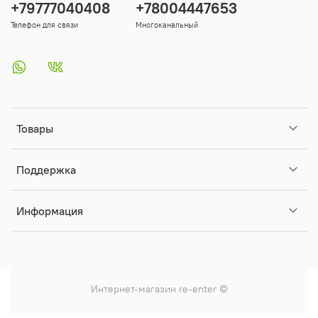
+79777040408
+78004447653
Телефон для связи
Многоканальный
Товары
Поддержка
Информация
Интернет-магазин
re-enter
©