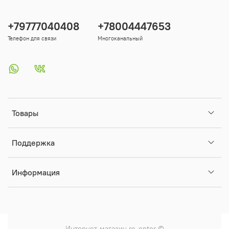
+79777040408
+78004447653
Телефон для связи
Многоканальный
Товары
Поддержка
Информация
Интернет-магазин
re-enter
©