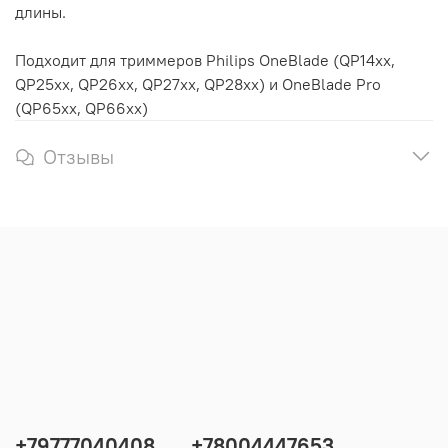
длины.
Подходит для триммеров Philips OneBlade (QP14xx,
QP25xx, QP26xx, QP27xx, QP28xx) и OneBlade Pro
(QP65xx, QP66xx)
Отзывы
+79777040408
+78004447653