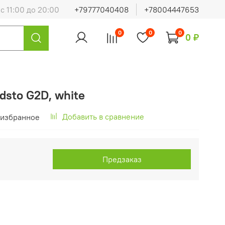
с 11:00 до 20:00
+79777040408
+78004447653
0
0
0
0 ₽
dsto G2D, white
Добавить в сравнение
 избранное
Предзаказ