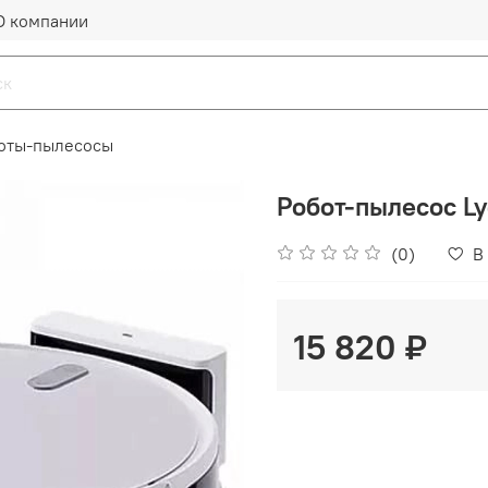
О компании
оты-пылесосы
Робот-пылесос Ly
(0)
В
15 820 ₽