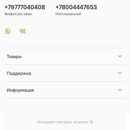
+79777040408
+78004447653
Телефон для связи
Многоканальный
Товары
Поддержка
Информация
Интернет-магазин
re-enter
©