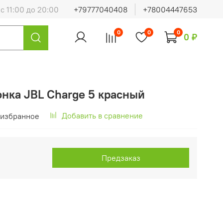
с 11:00 до 20:00
+79777040408
+78004447653
0
0
0
0 ₽
нка JBL Charge 5 красный
Добавить в сравнение
 избранное
Предзаказ