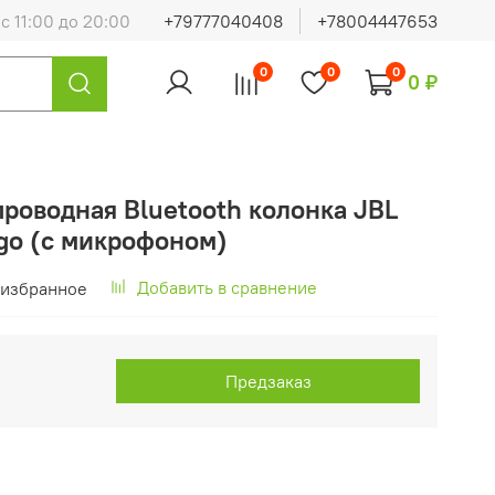
с 11:00 до 20:00
+79777040408
+78004447653
0
0
0
0 ₽
роводная Bluetooth колонка JBL
go (с микрофоном)
Добавить в сравнение
 избранное
Предзаказ