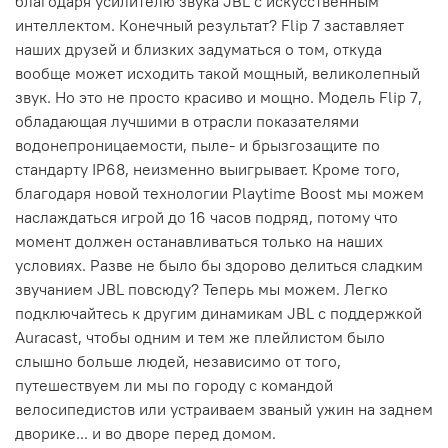
благодаря усилителю звука JBL с искусственным
интеллектом. Конечный результат? Flip 7 заставляет
наших друзей и близких задуматься о том, откуда
вообще может исходить такой мощный, великолепный
звук. Но это не просто красиво и мощно. Модель Flip 7,
обладающая лучшими в отрасли показателями
водонепроницаемости, пыле- и брызгозащите по
стандарту IP68, неизменно выигрывает. Кроме того,
благодаря новой технологии Playtime Boost мы можем
наслаждаться игрой до 16 часов подряд, потому что
момент должен останавливаться только на наших
условиях. Разве не было бы здорово делиться сладким
звучанием JBL повсюду? Теперь мы можем. Легко
подключайтесь к другим динамикам JBL с поддержкой
Auracast, чтобы одним и тем же плейлистом было
слышно больше людей, независимо от того,
путешествуем ли мы по городу с командой
велосипедистов или устраиваем званый ужин на заднем
дворике... и во дворе перед домом.