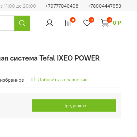
с 11:00 до 20:00
+79777040408
+78004447653
0
0
0
0 ₽
ая система Tefal IXEO POWER
Добавить в сравнение
 избранное
Предзаказ