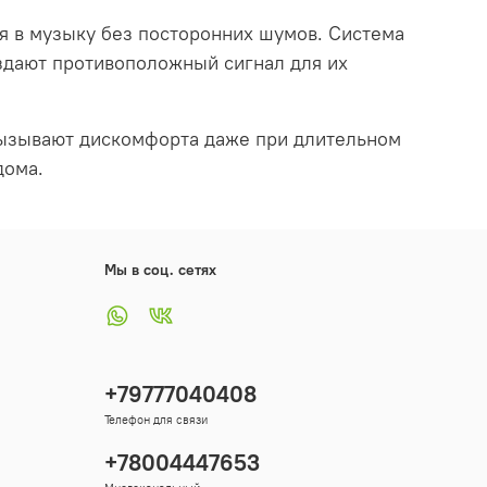
я в музыку без посторонних шумов. Система
здают противоположный сигнал для их
вызывают дискомфорта даже при длительном
дома.
Мы в соц. сетях
+79777040408
Телефон для связи
+78004447653