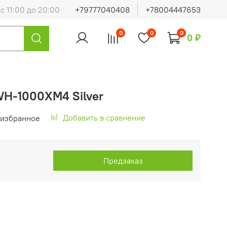
с 11:00 до 20:00
+79777040408
+78004447653
0
0
0
0 ₽
H-1000XM4 Silver
Добавить в сравнение
 избранное
Предзаказ