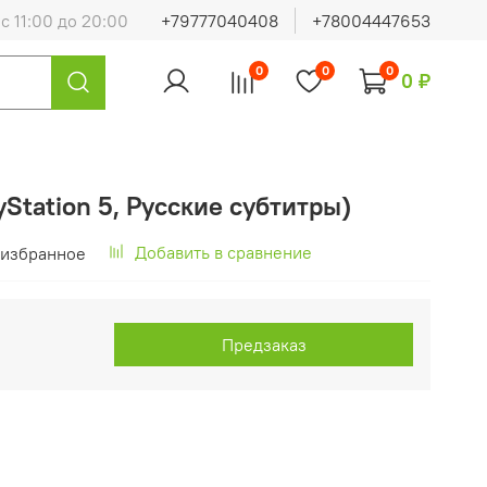
с 11:00 до 20:00
+79777040408
+78004447653
0
0
0
0 ₽
yStation 5, Русские субтитры)
Добавить в сравнение
 избранное
Предзаказ