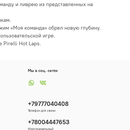
оманду и ливрею из представленных на
вкам.
жим «Моя команда» обрел новую глубину.
пользовательской игре.
irelli Hot Laps.
Мы в соц. сетях
+79777040408
Телефон для связи
+78004447653
Многоканальный