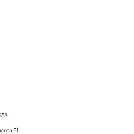
ода.
лота F1.