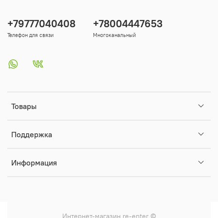
+79777040408
+78004447653
Телефон для связи
Многоканальный
Товары
Поддержка
Информация
Интернет-магазин
re-enter
©