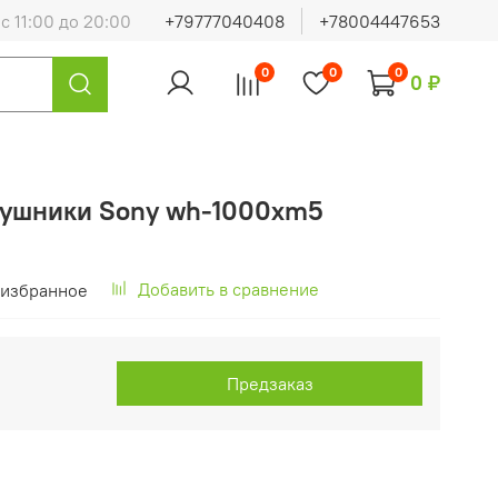
с 11:00 до 20:00
+79777040408
+78004447653
0
0
0
0 ₽
аушники Sony wh-1000xm5
Добавить в сравнение
 избранное
Предзаказ