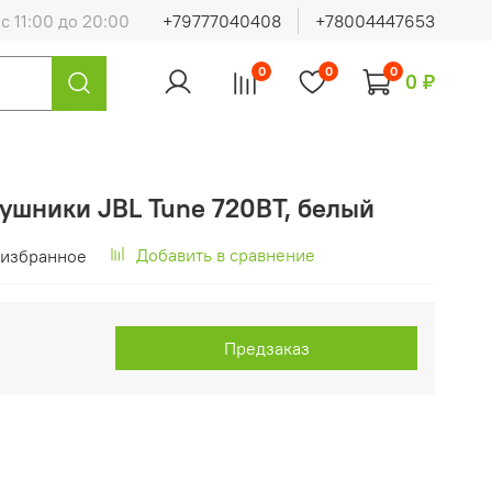
с 11:00 до 20:00
+79777040408
+78004447653
0
0
0
0 ₽
ушники JBL Tune 720BT, белый
Добавить в сравнение
 избранное
Предзаказ