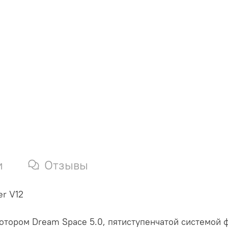
и
Отзывы
r V12
ором Dream Space 5.0, пятиступенчатой системой ф