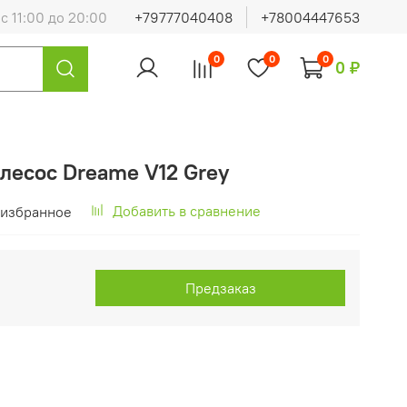
с 11:00 до 20:00
+79777040408
+78004447653
0
0
0
0 ₽
лесос Dreame V12 Grey
Добавить в сравнение
 избранное
Предзаказ