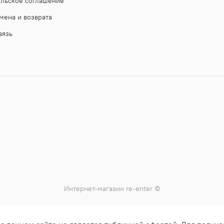
ельское соглашение
мена и возврата
вязь
Интернет-магазин
re-enter
©