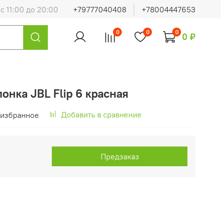
с 11:00 до 20:00
+79777040408
+78004447653
0
0
0
0 ₽
онка JBL Flip 6 красная
Добавить в сравнение
 избранное
Предзаказ